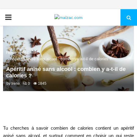
PRIMARY
MENU
Home
Nutrition
Apéritif anisé sans alcool : combien y a-t-il de calories ?
Apéritif anisé sans alcool : combien y a-t-il de
calories ?
by
Irene
0
1845
Tu cherches à savoir combien de calories contient un apéritif
anisé sans alcool, et surtout comment en choisir un qui reste