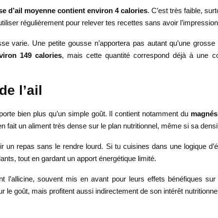
e d’ail moyenne contient environ 4 calories
. C’est très faible, su
 utiliser régulièrement pour relever tes recettes sans avoir l’impressi
ousse varie. Une petite gousse n’apportera pas autant qu’une grosse
viron 149 calories
, mais cette quantité correspond déjà à une c
e l’ail
apporte bien plus qu’un simple goût. Il contient notamment du
magnés
l en fait un aliment très dense sur le plan nutritionnel, même si sa densi
ir un repas sans le rendre lourd. Si tu cuisines dans une logique d’équ
ts, tout en gardant un apport énergétique limité.
t l’allicine, souvent mis en avant pour leurs effets bénéfiques su
 le goût, mais profitent aussi indirectement de son intérêt nutritionnel