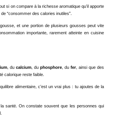
rtout si on compare à la richesse aromatique qu’il apporte
on de “consommer des calories inutiles”.
 gousse, et une portion de plusieurs gousses peut vite
onsommation importante, rarement atteinte en cuisine
ium
, du
calcium
, du
phosphore
, du
fer
, ainsi que des
té calorique reste faible.
ilibre alimentaire, c’est un vrai plus : tu ajoutes de la
r la santé. On constate souvent que les personnes qui
.