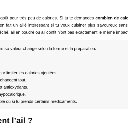
 goût pour très peu de calories. Si tu te demandes
combien de calor
n fait un allié intéressant si tu veux cuisiner plus savoureux sans
il séché, ail en poudre ou ail confit n’ont pas exactement le même impact
ais sa valeur change selon la forme et la préparation.
.
ur limiter les calories ajoutées.
e changent tout.
et antioxydants.
 hypocalorique.
ible ou si tu prends certains médicaments.
t l’ail ?