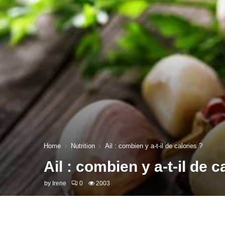
Home
Nutrition
Ail : combien y a-t-il de calories ?
Ail : combien y a-t-il de c
by
Irene
0
2003