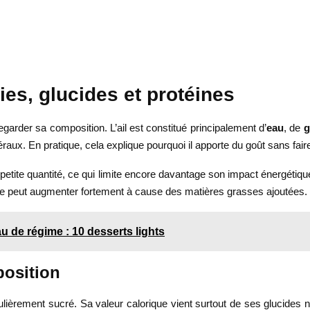
ries, glucides et protéines
regarder sa composition. L’ail est constitué principalement d’
eau
, de
g
raux. En pratique, cela explique pourquoi il apporte du goût sans fair
 en petite quantité, ce qui limite encore davantage son impact énergéti
ique peut augmenter fortement à cause des matières grasses ajoutées. C’
u de régime : 10 desserts lights
position
culièrement sucré. Sa valeur calorique vient surtout de ses glucides 