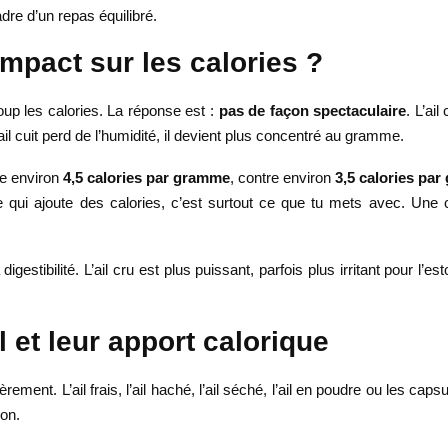
adre d’un repas équilibré.
l impact sur les calories ?
p les calories. La réponse est :
pas de façon spectaculaire
. L’ail
ail cuit perd de l’humidité, il devient plus concentré au gramme.
te environ
4,5 calories par gramme
, contre environ
3,5 calories pa
e qui ajoute des calories, c’est surtout ce que tu mets avec. Une 
a digestibilité. L’ail cru est plus puissant, parfois plus irritant pour l’
l et leur apport calorique
égèrement. L’ail frais, l’ail haché, l’ail séché, l’ail en poudre ou le
ion.