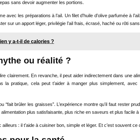
 repas sans devoir augmenter les portions.
me avec les préparations à l’ail. Un filet d’huile d’olive parfumée à l’a
r sur un apport léger, privilégie l’ail frais, écrasé, haché ou rôti sa
en y a-t-il de calories ?
 mythe ou réalité ?
e dire clairement. En revanche, il peut aider indirectement dans une al
s la pratique, cela peut t’aider à manger plus simplement, avec
“fait brûler les graisses”. L’expérience montre qu’il faut rester prud
alimentation plus satisfaisante, plus riche en saveurs et plus facile à 
 ailleurs : il t’aide à cuisiner bon, simple et léger. Et c’est souvent ce q
es pour la santé