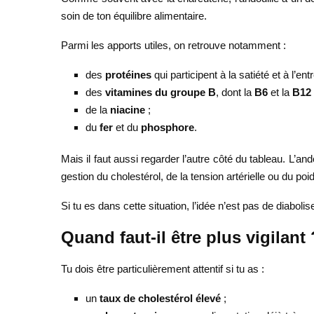
soin de ton équilibre alimentaire.
Parmi les apports utiles, on retrouve notamment :
des
protéines
qui participent à la satiété et à l’ent
des
vitamines du groupe B
, dont la
B6
et la
B12
de la
niacine
;
du
fer
et du
phosphore
.
Mais il faut aussi regarder l’autre côté du tableau. L’an
gestion du cholestérol, de la tension artérielle ou du po
Si tu es dans cette situation, l’idée n’est pas de diabolis
Quand faut-il être plus vigilant 
Tu dois être particulièrement attentif si tu as :
un
taux de cholestérol élevé
;