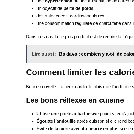
une
hypertension
ou une alimentation déjà très sa
un objectif de
perte de poids
;
des antécédents cardiovasculaires ;
une consommation régulière de charcuterie dans 
Dans ces cas-là, le plus prudent est de réduire la fréqu
Lire aussi :
Baklava : combien y a-t-il de calo
Comment limiter les calori
Bonne nouvelle : tu peux garder le plaisir de l’andouille
Les bons réflexes en cuisine
Utilise une poêle antiadhésive
pour éviter d’ajou
Égoutte l’andouille
après cuisson si elle rend be
Évite de la cuire avec du beurre en plus
si elle