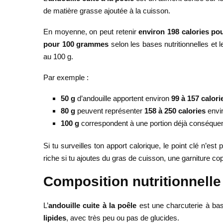
de matière grasse ajoutée à la cuisson.
En moyenne, on peut retenir
environ 198 calories p
pour 100 grammes
selon les bases nutritionnelles et 
au 100 g.
Par exemple :
50 g
d’andouille apportent environ
99 à 157 calori
80 g
peuvent représenter
158 à 250 calories
envir
100 g
correspondent à une portion déjà conséquent
Si tu surveilles ton apport calorique, le point clé n’es
riche si tu ajoutes du gras de cuisson, une garniture co
Composition nutritionnelle 
L’
andouille cuite à la poêle
est une charcuterie à bas
lipides
, avec très peu ou pas de glucides.