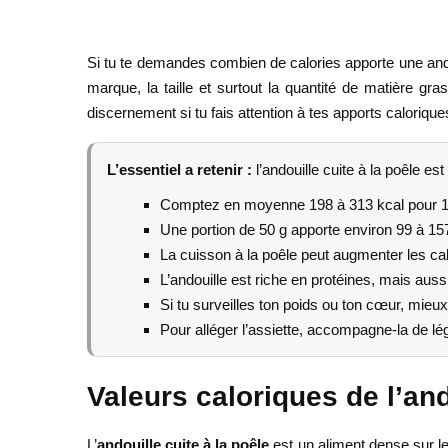
Si tu te demandes combien de calories apporte une andoui
marque, la taille et surtout la quantité de matière g
discernement si tu fais attention à tes apports caloriques
L’essentiel a retenir :
l’andouille cuite à la poêle es
Comptez en moyenne 198 à 313 kcal pour 100
Une portion de 50 g apporte environ 99 à 157
La cuisson à la poêle peut augmenter les calo
L’andouille est riche en protéines, mais aus
Si tu surveilles ton poids ou ton cœur, mieux 
Pour alléger l’assiette, accompagne-la de lé
Valeurs caloriques de l’and
L’
andouille cuite à la poêle
est un aliment dense sur le 