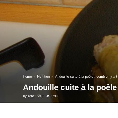
Home
Nutrition
Andouille cuite à la poêle : combien y a-t-
Andouille cuite à la poêle
by
Irene
0
1790