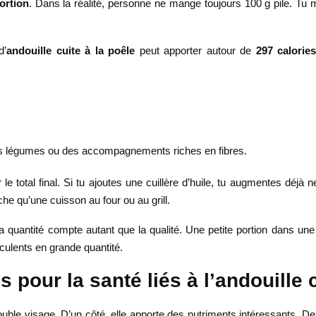
ortion
. Dans la réalité, personne ne mange toujours 100 g pile. Tu
d’
andouille cuite à la poêle
peut apporter autour de
297 calorie
c des légumes ou des accompagnements riches en fibres.
le total final. Si tu ajoutes une cuillère d’huile, tu augmentes déjà n
che qu’une cuisson au four ou au grill.
e, la quantité compte autant que la qualité. Une petite portion dans u
culents en grande quantité.
 pour la santé liés à l’andouille 
le visage. D’un côté, elle apporte des nutriments intéressants. De l’