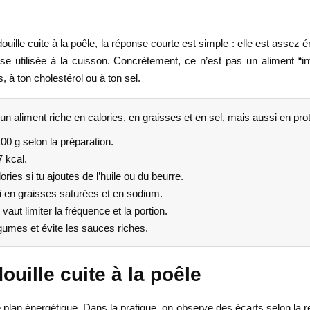
lle cuite à la poêle, la réponse courte est simple : elle est assez én
rasse utilisée à la cuisson. Concrètement, ce n’est pas un aliment “
, à ton cholestérol ou à ton sel.
t un aliment riche en calories, en graisses et en sel, mais aussi en pr
 g selon la préparation.
 kcal.
ries si tu ajoutes de l’huile ou du beurre.
si en graisses saturées et en sodium.
vaut limiter la fréquence et la portion.
gumes et évite les sauces riches.
ouille cuite à la poêle
plan énergétique. Dans la pratique, on observe des écarts selon la rec