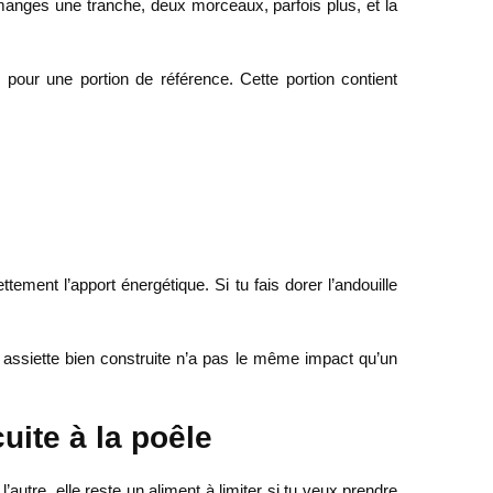
 manges une tranche, deux morceaux, parfois plus, et la
s
pour une portion de référence. Cette portion contient
ettement l’apport énergétique. Si tu fais dorer l’andouille
ne assiette bien construite n’a pas le même impact qu’un
cuite à la poêle
autre, elle reste un aliment à limiter si tu veux prendre