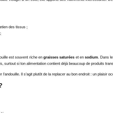
retien des tissus ;
;
douille est souvent riche en
graisses saturées
et en
sodium
. Dans l
ids, surtout si ton alimentation contient déjà beaucoup de produits tra
er l’andouille. Il s’agit plutôt de la replacer au bon endroit : un plaisi
?