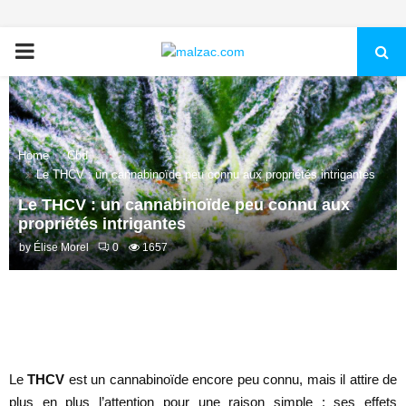
PRIMARY
MENU
Home
Cbd
Le THCV : un cannabinoïde peu connu aux propriétés intrigantes
Le THCV : un cannabinoïde peu connu aux
propriétés intrigantes
by
Élise Morel
0
1657
Le
THCV
est un cannabinoïde encore peu connu, mais il attire de
plus en plus l’attention pour une raison simple : ses effets