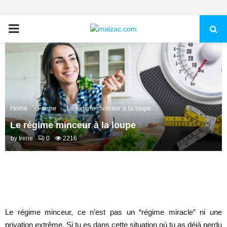
PRIMARY
MENU
Home
Forme
Le régime minceur à la loupe
Le régime minceur à la loupe
by
Irene
0
2216
Le régime minceur, ce n’est pas un “régime miracle” ni une
privation extrême. Si tu es dans cette situation où tu as déjà perdu