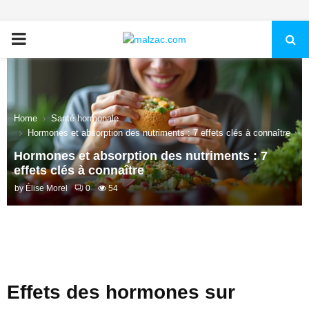
PRIMARY
MENU
Home
Santé hormonale
Hormones et absorption des nutriments : 7 effets clés à connaître
Hormones et absorption des nutriments : 7
effets clés à connaître
by
Élise Morel
0
54
Effets des hormones sur